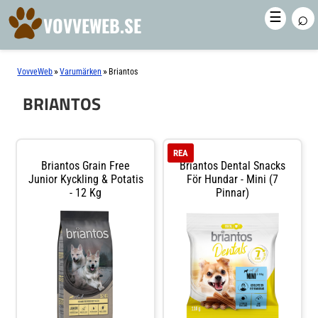
⌕
☰
VOVVEWEB.SE
»
»
VovveWeb
Varumärken
Briantos
BRIANTOS
REA
Briantos Grain Free
Briantos Dental Snacks
Junior Kyckling & Potatis
För Hundar - Mini (7
- 12 Kg
Pinnar)