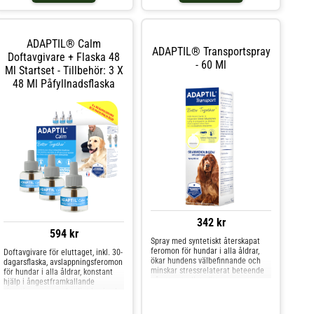
känna sig avslappnade och
Transport Spray hjälper hundar i
tryggare. Använd vid alla
alla åldrar att minska sina
situationer då hunden upplever oro
stressnivåer för att snabbare
och rädsla på eller inför en resa ex
känna sig avslappnade och
ett besök hos veterinären.
ADAPTIL® Calm
tryggare. Använd vid alla
ADAPTIL® Transportspray
Produkten minskar även
situationer då hunden upplever oro
Doftavgivare + Flaska 48
symptomen på stressorsakad
- 60 Ml
och rädsla på eller inför en resa ex
Ml Startset - Tillbehör: 3 X
åksjuka, så som flämtning, darrning
ett besök hos veterinären.
och rastlöshet. Motverkar och
48 Ml Påfyllnadsflaska
Produkten minskar även
minskar stress, ex på resan till
symptomen på stressorsakad
veterinären Naturliga
åksjuka, så som flämtning, darrning
trygghetsferomoner Skaka flaskan
och rastlöshet. Motverkar och
före användning. Håll flaskan
minskar stress, ex på resan till
upprätt och spraya på ca 10 cm
veterinären Naturliga
avstånd. Spraya 2-8 pumpslag
trygghetsferomoner Skaka flaskan
(beroende på ytans storlek och
före användning. Håll flaskan
situation). Vänta i 15 minuter så
upprätt och spraya på ca 10 cm
att alkoholen i produkten
avstånd. Spraya 2-8 pumpslag
avdunstar innan du åter
(beroende på ytans storlek och
introducerar hunden till sprayat
situation). Vänta i 15 minuter så
område. Varje sprayflaska (60 ml),
att alkoholen i produkten
räcker till ca 400 pumpslag (+/-
avdunstar innan du åter
50). Sprayen missfärgar i regel inte
342 kr
introducerar hunden till sprayat
möbler eller inventarier, men det
område. Varje sprayflaska (60 ml),
594 kr
rekommenderas att du först testar
räcker till ca 400 pumpslag (+/-
Spray med syntetiskt återskapat
på ett prov.
50). Sprayen missfärgar i regel inte
feromon för hundar i alla åldrar,
Doftavgivare för eluttaget, inkl. 30-
möbler eller inventarier, men det
ökar hundens välbefinnande och
dagarsflaska, avslappningsferomon
rekommenderas att du först testar
minskar stressrelaterat beteende
för hundar i alla åldrar, konstant
på ett prov.
på ett naturligt sätt
hjälp i ångestframkallande
situationer, vetenskapligt bevisad
effekt, påfyllningsbar