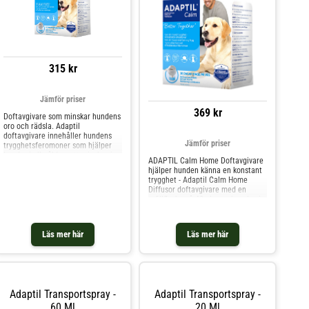
315 kr
Jämför priser
369 kr
Doftavgivare som minskar hundens
oro och rädsla. Adaptil
doftavgivare innehåller hundens
Jämför priser
trygghetsferomoner som hjälper
hundar i alla åldrar att minska sina
ADAPTIL Calm Home Doftavgivare
stressnivåer för att snabbare
hjälper hunden känna en konstant
känna sig avslappnade och
trygghet - Adaptil Calm Home
tryggare. Produkten kan användas
Diffusor doftavgivare med en
vid alla situationer där hunden
refillflaska på 48ml, som kopplas in
upplever oro och rädsla i hemmet.
i eluttaget. Adaptil feromoner är
Använd med fördel vid träningen
ett rogivande naturliga feromon
för att lära hunden att bättre
som tiken utsöndrar då hon diar
hantera stressfyllda situationer.
Läs mer här
Läs mer här
sina hundvalpar. Bidrar till en mer
Speciellt lämpligt när hunden är
harmonisk hund.
ensam hemma, vid ljudrädsla (åska
och raketer), inför nya situationer
och möten och alla andra tillfällen
som hunden upplever rädsla och
oro. En doftavgivare täcker en yta
Adaptil Transportspray -
Adaptil Transportspray -
upp till 70 m2. OBS! Du bör byta
60 Ml
20 Ml