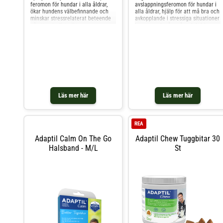
feromon för hundar i alla åldrar,
avslappningsferomon för hundar i
verkningsperiod på upp till fyra
ökar hundens välbefinnande och
alla åldrar, hjälp för att må bra och
veckor per halsband.
minskar stressrelaterat beteende
avkopplande i stressiga situationer
Rekommendationer och
på ett naturligt sätt
hemma och på språng, luktfri,
begränsningar Halsbandet är inte
justerbar längd
avsett för att hantera
beteendeproblem som inte är
stressrelaterade eller som uppstår
från brist på träning eller
stimulans. Veterinärkonsultation
rekommenderas för att utesluta
medicinska problem. Produkten
bidrar till en känsla av komfort och
trygghet men bör användas som en
Läs mer här
Läs mer här
del av en bredare strategi för att
hantera hundars stress och
beteendemässiga utmaningar. Här
har vi samlat några av era
vanligaste frågor och funderingar
REA
som rör Adaptil Calm on the go
Adaptil Calm On The Go
Adaptil Chew Tuggbitar 30
Halsband från Adaptil: Vad är
syftet med Adaptil Calm On-the-Go
Halsband - M/L
St
Halsband? Syftet med Adaptil Calm
On-the-Go Halsband är att hjälpa
hundar att förbli lugna i stressiga
situationer genom att frigöra Dog
Appeasing Pheromones (D.A.P.),
vilket ger dem en känsla av
trygghet och säkerhet. Hur lång tid
tar det innan man ser resultat?
Resultat kan vara synliga inom de
första 7 dagarna, men bästa
resultat uppnås vanligtvis när