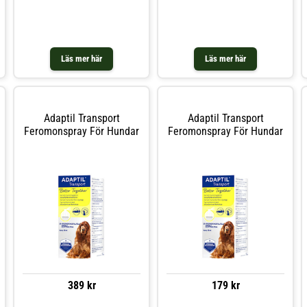
Adaptil Chew Tuggbitar? Adaptil
i alla åldrar att tydligt minska sina
Chew Tuggbitar är utformade för
stressnivåer för att snabbare åter
att snabbt lindra stress och oro
kunna koppla av. ADAPTIL Calm
hos hundar samt bidra till en
innehåller hundens
känsla av trygghet i stressiga
trygghetsferomoner. Använd vid
situationer. De innehåller naturliga
alla
Läs mer här
Läs mer här
ingredienser med lugnande
effekter. Vilka ingredienser ingår i
Adaptil Chew Tuggbitar och vad är
deras funktioner? De huvudsakliga
ingredienserna är L-Teanin, som
ökar nivåerna av GABA och verkar
Adaptil Transport
Adaptil Transport
lugnande; Tryptofan, en aminosyra
Feromonspray För Hundar
Feromonspray För Hundar
som bidrar till välmående; Tiamin
(Vitamin B1), som är viktig för
cellfunktion och utveckling; och
Colostrum, känt för sina lugnande
egenskaper. Kan Adaptil Chew
Tuggbitar användas dagligen? Ja,
Adaptil Chew Tuggbitar är säkra
att använda dagligen. Vid hög
stress kan dosen fördubblas för
extra lindring. Hur snabbt verkar
Adaptil Chew Tuggbitar? Adaptil
Chew Tuggbitar verkar snabbt och
är utformade för att hjälpa hundar
att hantera stressiga och
ångestfyllda situationer
omedelbart. Snabbverkande:
389 kr
179 kr
effekt på 30 minuter. Innehåller
ingredienser med naturligt
rogivande effekter. Mycket