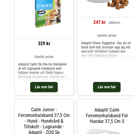
halsbandet används kontinuerligt i
minst en månad. Effekten kan
variera beroende på den
individuella hunden. Hur länge
fungerar ett halsband? Ett Adaptil
247 kr
(309 kr)
Calm On-the-Go Halsband ger upp
till 4 veckors konstant stöd för att
hålla hunden lugn. Finns det några
Jämför priser
begränsningar i användningen av
halsbandet? Ja, halsbandet är inte
329 kr
Adaptil Chew Tuggbitar Har du en
effektivt för beteendeproblem som
hund som lätt stressar upp sig vid
inte är relaterade till stress eller
speciellt tillfällen? Adaptil kan
som beror på bristande träning
vara din räddning! Dessa
Jämför priser
eller miljömässig stimulans. Det
tuggtabletter har flera lugnande
rekommenderas att konsultera en
ingredienser som hjälper din hund
Adaptil Calm On-the-Go Halsband
veterinär för att utesluta
att finna lugn och ro på ett helt
är ett lugnande halsband som
eventuella medicinska problem.
naturligt sätt. Att ens hund
hjälper hundar att förbli lugna i
Motverkar och minskar stress
drabbas av oro eller stress är
stressiga situationer. Genom att
Naturliga trygghetsferomoner Dela
något vi ofta kan jobba på eller
frigöra Dog Appeasing
pälsen och spänn fast halsbandet
ibland helt träna bort. Men ibland
Pheromones (D.A.P.), som är
så att det ligger mot huden på
Läs mer här
Läs mer här
kan det vara skönt att få lite hjälp
luktfria för människor men ger en
hunden. Skall sitta på dygnet runt.
på vägen. Adaptils tuggtabletter
stark känsla av trygghet och
Halsbandet har effekt efter ca 1-2
kan därför hjälpa er en bit på
säkerhet till hundar. Storlekar S/M
timmar i ca 4 veckor.
vägen. Tabletterna har ger ofta
passar hundar med ett halsmått på
effekt direkt! Tabeletten har en
37,5 cm M/L passar hundar med
Calm Junior -
Adaptil Calm
mycket god smak som din hund
ett halsmått på 62,5 cm Fördelar
kommer tugga i sig utan problem.
och användning Halsbandet ger
Feromonhalsband 37,5 Cm
Feromonhalsband För
Tabeletterna innehåller många
kontinuerlig trygghet för hundar i
- Hund - Hundvård &
Hundar 37,5 Cm S
naturliga ingredienser som skapar
stressiga perioder som vid höga
Tillskott - Lugnande -
lugn hos din hund: Grönt teextrakt -
ljud, vistelse på pensionat, träning
ökar GABA vilket verkar lugnande
och allmän rädsla. Produkten är
Adaptil - ZOO.se