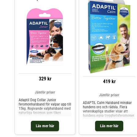
Tryptofan - en aminosyra som är
effektiv både inomhus och
ett förstadium till serotonin Tiamin
utomhus. Effektivitet för just din
(Vitamin B1) - behövs för hjärnans
hund Kliniska studier visar att
och nervernas cellfunktion och
produkten är
utveckling Colostrum - har
veterinärrekommenderad och kan
lugnande egenskaper Viktig
ge synliga resultat redan inom de
information: Produkten är säker att
första sju dagarna, men bästa
använda varje dag. Vid extra hög
resultat ses vanligtvis efter en
stress är det okej att dubbla dosen.
månads kontinuerlig användning.
Produkten har inte testats på, och
Bekvämt och lätt att använda
ska därför inte ges till, dräktiga
Halsbandet är justerbart och
och digivande tikar. Dosering:
fungerar för både lång- och
Hundar som väger 0-15 kg: 0,5
korthåriga hundar. Det ska sitta på
tablett Hundar som väger 15-30 kg:
hunden hela tiden, förutom när den
1 tablett Hundar som väger över 30
schamponeras, med en
kg: 2 tabletter
verkningsperiod på upp till fyra
veckor per halsband.
Rekommendationer och
329 kr
begränsningar Halsbandet är inte
419 kr
avsett för att hantera
beteendeproblem som inte är
stressrelaterade eller som uppstår
Jämför priser
Jämför priser
från brist på träning eller
Adaptil Dog Collar Junior
stimulans. Veterinärkonsultation
ADAPTIL Calm Halsband minskar
feromonhalsband för valpar upp till
rekommenderas för att utesluta
hundens oro och rädsla. Flera
15kg. Rogivande valphalsband med
medicinska problem. Produkten
vetenskapliga studier visar att
naturliga feromon som tiken
bidrar till en känsla av komfort och
hundens egna trygghetsferomoner
utsöndrar då hon diar sina
trygghet men bör användas som en
hjälper hundar i alla åldrar att
hundvalpar. Adaptil halsband för
del av en bredare strategi för att
tydligt minska sin oro för att
valpar med ett halsmått upp till
hantera hundars stress och
Läs mer här
Läs mer här
snabbare åter kunna koppla av.
37.5 cm. Adaptil bidrar till en mer
beteendemässiga utmaningar. Här
ADAPTIL Calm innehåller hundens
harmonisk hundvalp. ADAPTIL
har vi samlat några av era
trygghetsferomoner. Använd vid de