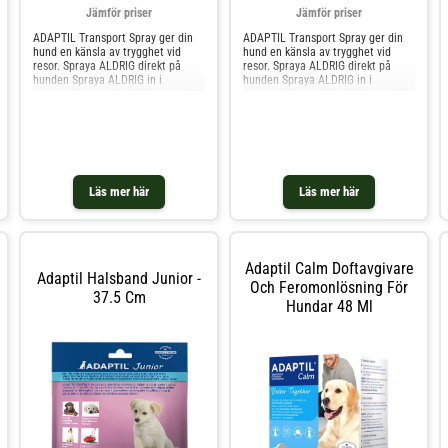
smakligt för hunden. Vitamin B1
Jämför priser
Jämför priser
100 mg L-tryptophan 75 mg
Teextraktt (Camellia sinesis) 25 mg
ADAPTIL Transport Spray ger din
ADAPTIL Transport Spray ger din
Kolostrum (råmjölk) 25 mg Vikt
hund en känsla av trygghet vid
hund en känsla av trygghet vid
Daglig mängd < 15 kg 1/2 tuggbit
resor. Spraya ALDRIG direkt på
resor. Spraya ALDRIG direkt på
16 - 30 kg 1 tuggbit > 30 kg 2
hunden Spraya ALDRIG in i
hunden Spraya ALDRIG in i
tuggbitar Dosen kan fördubblas i
transportburen eller i bilen om din
transportburen eller i bilen om din
extremt stressande situationer.
hund finns i den 20 ml
hund finns i den 20 ml
Användningsinstruktioner Spraya 8-
Användningsinstruktioner Spraya 8-
10 pumpslag av ADAPTIL Transport
10 pumpslag av ADAPTIL Transport
direkt i bilen eller i transportburen
direkt i bilen eller i transportburen
när du ska ta me
när du ska ta me
Läs mer här
Läs mer här
Adaptil Calm Doftavgivare
Adaptil Halsband Junior -
Och Feromonlösning För
37.5 Cm
Hundar 48 Ml