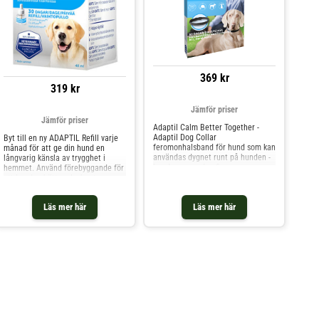
veckor.
369 kr
319 kr
Jämför priser
Jämför priser
Adaptil Calm Better Together -
Adaptil Dog Collar
Byt till en ny ADAPTIL Refill varje
feromonhalsband för hund som kan
månad för att ge din hund en
användas dygnet runt på hunden -
långvarig känsla av trygghet i
hundpromenaden &amp; resan.
hemmet. Använd förebyggande för
Ceva Adaptil Calm Collar
att hunden bättre ska hantera oro
hundhalsband Small / Medium /
samtidigt som hundens
Large 45-70 cm. Rogivande
självförtroende och mod byggs upp
Läs mer här
Läs mer här
hundhalsband med naturlig
för att kunna hantera att vara
feromon som tiken utsöndrar då
ensam hemma, övervinna sin
hon diar sina hundvalpar. Adaptil
rädsla för höga ljud ell
halsband bidrar till en mer
harmonisk hund. Adaptil Collar
Calming Pheromone Dog.