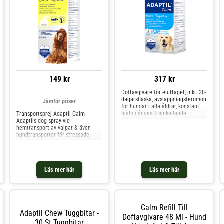
149 kr
317 kr
Doftavgivare för eluttaget, inkl. 30-
dagarsflaska, avslappningsferomon
Jämför priser
för hundar i alla åldrar, konstant
hjälp i ångestframkallande
Transportsprej Adaptil Calm -
situationer, vetenskapligt bevisad
Adaptils dog spray vid
effekt, påfyllningsbar
hemtransport av valpar & även
hundtransporter för stressade
vuxna hundar under resor med bil.
Perfekt spray att använda om du
reser, flyger med din hund, om din
hund blir orolig vid bilåkning &
Läs mer här
Läs mer här
veterinärbesök. Spreja händerna
med Adaptil vid kloklippning eller
pälsvård. Adaptil sprayen är ett
rogivande naturliga feromon..
ADAPTIL® Calm Transport Spray,
helps dog cope with travelling and
Calm Refill Till
Adaptil Chew Tuggbitar -
other short term challenges,
Doftavgivare 48 Ml - Hund
30 St Tuggbitar