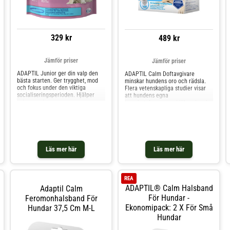
329 kr
489 kr
Jämför priser
Jämför priser
ADAPTIL Junior ger din valp den
ADAPTIL Calm Doftavgivare
bästa starten. Ger trygghet, mod
minskar hundens oro och rädsla.
och fokus under den viktiga
Flera vetenskapliga studier visar
socialiseringsperioden. Hjälper
att hundens egna
valpen under
trygghetsferomoner hjälper hundar
socialiseringsperioden och
i alla åldrar att tydligt minska sin
underlättar inlärning, vilket ökar
oro för att snabbare åter kunna
chanserna för att valpen ska
koppla av. ADAPTIL Calm
utvecklas till en tillitsfull och
innehåller hundens
välbalanserad hund. Konstant och
trygghetsferomoner. Använd vid
lång
alla situation
Läs mer här
Läs mer här
REA
ADAPTIL® Calm Halsband
Adaptil Calm
För Hundar -
Feromonhalsband För
Ekonomipack: 2 X För Små
Hundar 37,5 Cm M-L
Hundar