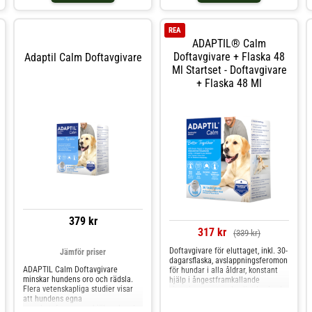
erbjuder värdefulla näringsämnen
hundvalpar. Bidrar till en mer
som stödjer hundens mentala
harmonisk hund. Adaptil Diffuser
hälsa. Ingredienser med särskilda
Calming Pheromone Dog.
REA
egenskaper Adaptil Chew
ADAPTIL® Calm
Tuggbitar innehåller flera naturliga
ingredienser som tillsammans
Doftavgivare + Flaska 48
Adaptil Calm Doftavgivare
verkar rogivande. L-teanin Denna
Ml Startset - Doftavgivare
aminosyra ökar nivåerna av GABA i
+ Flaska 48 Ml
hjärnan, vilket i sin tur verkar
lugnande för din hund. Tryptofan
Fungerar som ett förstadium till
serotonin, vilket bidrar till en
känsla av välmående och lycka.
Tiamin (Vitamin B1) Viktig för
hjärnans och nervernas
cellfunktion och utveckling, vilket
hjälper till att reducera stress.
Kolostrum Känd för sina rogivande
egenskaper, vilket ytterligare
hjälper till att minska
stressnivåerna på ett naturligt
sätt. Adaptil Chew Tuggbitar är
379 kr
ett enkelt och effektivt sätt att
hjälpa din hund att hantera
317 kr
(339 kr)
stressiga situationer, samtidigt
som de får i sig viktiga
Doftavgivare för eluttaget, inkl. 30-
Jämför priser
näringsämnen för optimal mental
dagarsflaska, avslappningsferomon
hälsa. Här har vi samlat några av
ADAPTIL Calm Doftavgivare
för hundar i alla åldrar, konstant
era vanligaste frågor och
minskar hundens oro och rädsla.
hjälp i ångestframkallande
funderingar som rör Adaptil Chew
Flera vetenskapliga studier visar
situationer, vetenskapligt bevisad
Tuggbitar från Adaptil: Vilka är de
att hundens egna
effekt, påfyllningsbar
huvudsakliga fördelarna med
trygghetsferomoner hjälper hundar