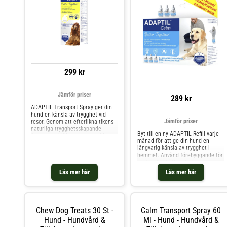
299 kr
Jämför priser
289 kr
ADAPTIL Transport Spray ger din
hund en känsla av trygghet vid
Jämför priser
resor. Genom att efterlikna tikens
naturliga trygghetsskapande
Byt till en ny ADAPTIL Refill varje
feromoner hjälper sprayen till att
månad för att ge din hund en
minska symptom på oro som
långvarig känsla av trygghet i
flämtning, darrning och rastlöshet.
hemmet. Använd förebyggande för
Gör bilresor och besök hos
att hunden bättre ska hantera oro
veterinären mindre stressande för
samtidigt som hundens
din hund.Sprayen
Läs mer här
Läs mer här
självförtroende och mod byggs upp
för att kunna hantera att vara
ensam hemma, övervinna sin
rädsla för höga ljud ell
Chew Dog Treats 30 St -
Calm Transport Spray 60
Hund - Hundvård &
Ml - Hund - Hundvård &