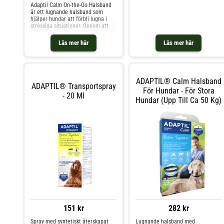
tydligt minska sina stressnivåer för
Adaptil Calm On-the-Go Halsband
att snabbare åter kunna koppla av.
är ett lugnande halsband som
ADAPTIL Calm innehåller hundens
hjälper hundar att förbli lugna i
trygghetsferomoner. Använd vid de
stressiga situationer. Genom att
situa
frigöra Dog Appeasing
Pheromones (D.A.P.), som är
Läs mer här
Läs mer här
luktfria för människor men ger en
stark känsla av trygghet och
säkerhet till hundar. Storlekar S/M
passar hundar med ett halsmått på
37,5 cm M/L passar hundar med
ADAPTIL® Calm Halsband
ett halsmått på 62,5 cm Fördelar
ADAPTIL® Transportspray
och användning Halsbandet ger
För Hundar - För Stora
- 20 Ml
kontinuerlig trygghet för hundar i
Hundar (upp Till Ca 50 Kg)
stressiga perioder som vid höga
ljud, vistelse på pensionat, träning
och allmän rädsla. Produkten är
effektiv både inomhus och
utomhus. Effektivitet för just din
hund Kliniska studier visar att
produkten är
veterinärrekommenderad och kan
ge synliga resultat redan inom de
första sju dagarna, men bästa
resultat ses vanligtvis efter en
månads kontinuerlig användning.
Bekvämt och lätt att använda
Halsbandet är justerbart och
fungerar för både lång- och
151 kr
282 kr
korthåriga hundar. Det ska sitta på
hunden hela tiden, förutom när den
Spray med syntetiskt återskapat
Lugnande halsband med
schamponeras, med en