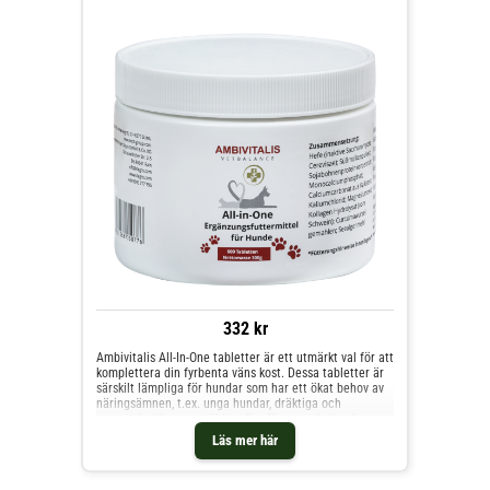
332 kr
Ambivitalis All-In-One tabletter är ett utmärkt val för att
komplettera din fyrbenta väns kost. Dessa tabletter är
särskilt lämpliga för hundar som har ett ökat behov av
näringsämnen, t.ex. unga hundar, dräktiga och
ammande tikar samt äldre eller försvagade hundar.
Med en mängd olika vitaminer, mineraler och
Läs mer här
spårämnen förser de din hund med allt den behöver för
ett aktivt liv. Tack vare det optimala förhållandet
mellan kalcium och fosfor bidrar tabletterna till att