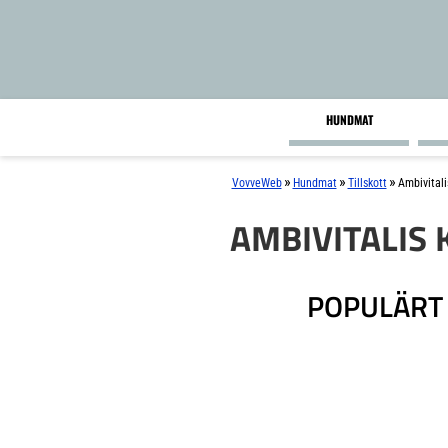
HUNDMAT
»
»
»
VovveWeb
Hundmat
Tillskott
Ambivitali
AMBIVITALIS
POPULÄRT 