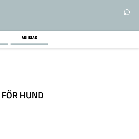
⌕
ARTIKLAR
T FÖR HUND