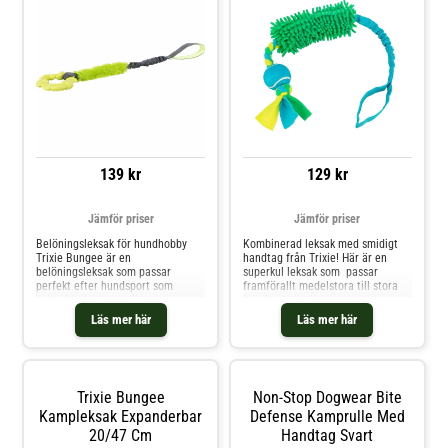
139 kr
129 kr
Jämför priser
Jämför priser
Belöningsleksak för hundhobby
Kombinerad leksak med smidigt
Trixie Bungee är en
handtag från Trixie! Här är en
belöningsleksak som passar
superkul leksak som passar
perfekt efter hundsport som
framförallt medelstora till stora
lydnad, sök eller agility.
hundar. Leksaken är en
Kampleksaken är utrustad med eb
kombination av kamptrasa,
Läs mer här
Läs mer här
elastisk del som dämpar stötar i
fleecefläta och tennisboll som
hundens hals och förarens hand
sitter i ett smidigt elastiskt
vid lek. Dragleksaken har en TPR
handtag! Hunden får möjlighet att
gummiring och fluffigt hår på
leka med både trasan, flätan och
handtaget som är greppvänligt för
bollen och kan både jaga och ha
Trixie Bungee
Non-Stop Dogwear Bite
hunden. Leksaken kan sköjas av
dragkamp med de olika
efter användning. Kommer i
elementen. En riktig fullträff.
Kampleksak Expanderbar
Defense Kamprulle Med
osorterade färger.
Denna hundleksak passar
20/47 Cm
Handtag Svart
dessutom utmärkt i hundträning!