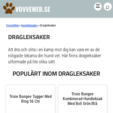
⌕
☰
VOVVEWEB.SE
»
»
VovveWeb
Hundleksaker
Dragleksaker
DRAGLEKSAKER
Att dra och slita i en kamp mot dig kan vara en av de
roligaste lekarna din hund vet. Här finns dragleksaker
utformade på lite olika sätt.
POPULÄRT INOM DRAGLEKSAKER
Trixie Bungee
Trixie Bungee Tugger Med
Kombinerad Hundleksak
Ring 56 Cm
Med Boll Grön/Blå