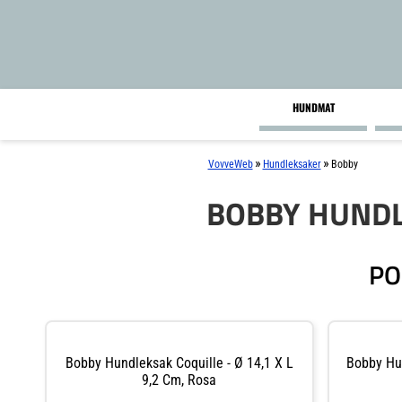
HUNDMAT
»
»
VovveWeb
Hundleksaker
Bobby
BOBBY HUND
PO
Bobby Hundleksak Coquille - Ø 14,1 X L
Bobby Hun
9,2 Cm, Rosa